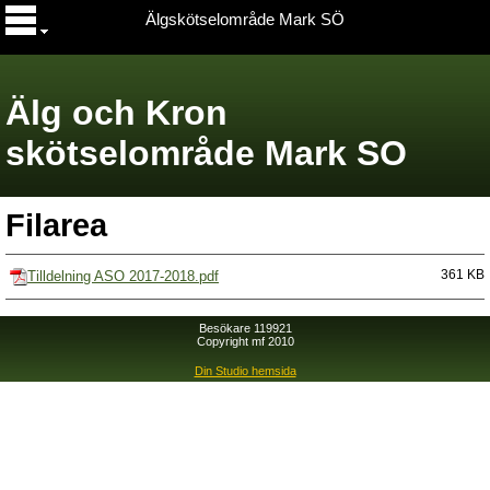
Älgskötselområde Mark SÖ
Älg och Kron
skötselområde Mark SO
Filarea
Tilldelning ASO 2017-2018.pdf
361 KB
Besökare 119921
Copyright mf 2010
Din Studio hemsida