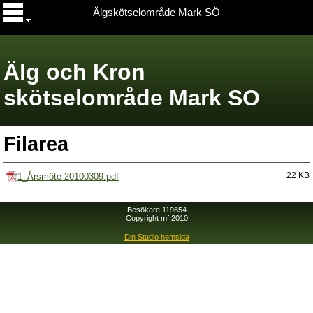
Älgskötselområde Mark SÖ
Älg och Kron
skötselområde Mark SO
Filarea
1_Årsmöte 20100309.pdf
22 KB
Besökare 119854
Copyright mf 2010
Din Studio hemsida