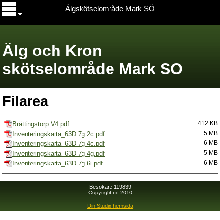
Älgskötselområde Mark SÖ
Älg och Kron
skötselområde Mark SO
Filarea
Brättingstorp V4.pdf
412 KB
Inventeringskarta_63D 7g 2c.pdf
5 MB
Inventeringskarta_63D 7g 4c.pdf
6 MB
Inventeringskarta_63D 7g 4g.pdf
5 MB
Inventeringskarta_63D 7g 6i.pdf
6 MB
Besökare 119839
Copyright mf 2010
Din Studio hemsida